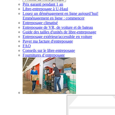
Prix garanti pendant 1 an
Libre-entreposage à
U-Haul
Louez un déménagement en ligne aujourd’hui!
Emménagement en ligne : commencer
Entreposage climatisé
Entreposage de VR, de voiture et de bateau
Guide des tailles d'unités de libre-entreposage
Entreposage extérieur/accessible en voiture
Payer ma facture d'entreposage
FAQ
Conseils sur le libre-entreposage
Fournitures d’entreposage