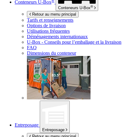
®
Conteneurs
U-Box
®
Conteneurs
U-Box
Retour au menu principal
Tarifs et renseignements
Options de livraison
Utilisations fréquentes
Déménagements internationaux
U-Box -
Conseils pour l’emballage et la livraison
FAQ
Dimensions du conteneur
Entreposage
Entreposage
Retour au menu principal