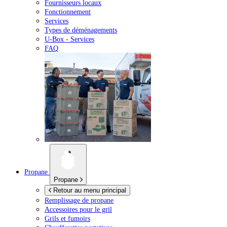
Fournisseurs locaux
Fonctionnement
Services
Types de déménagements
U-Box -
Services
FAQ
Propane
Propane
Retour au menu principal
Remplissage de propane
Accessoires pour le gril
Grils et fumoirs