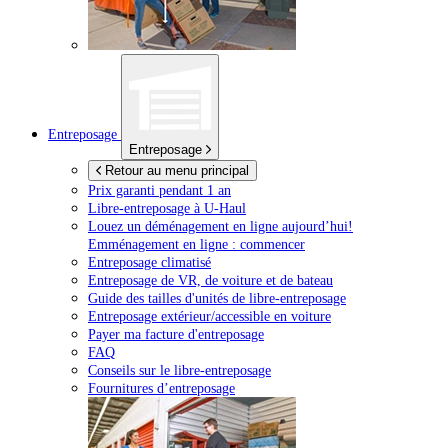
Entreposage
Entreposage
Retour au menu principal
Prix garanti pendant 1 an
Libre-entreposage à
U-Haul
Louez un déménagement en ligne aujourd’hui!
Emménagement en ligne : commencer
Entreposage climatisé
Entreposage de VR, de voiture et de bateau
Guide des tailles d'unités de libre-entreposage
Entreposage extérieur/accessible en voiture
Payer ma facture d'entreposage
FAQ
Conseils sur le libre-entreposage
Fournitures d’entreposage