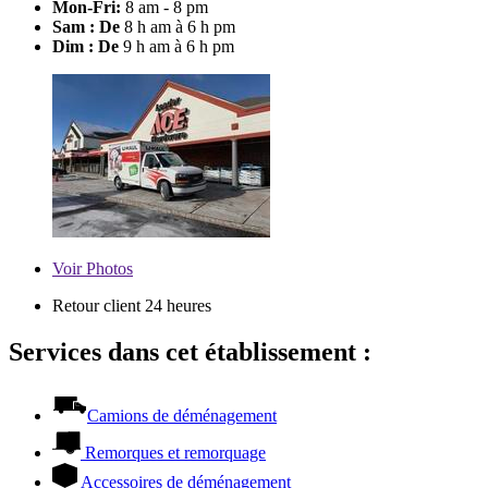
Mon-Fri:
8 am - 8 pm
Sam : De
8 h am à 6 h pm
Dim : De
9 h am à 6 h pm
Voir
Photos
Retour client 24 heures
Services dans cet établissement :
Camions de déménagement
Remorques et remorquage
Accessoires de déménagement