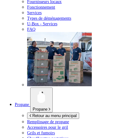
Fournisseurs locaux
Fonctionnement
Services
Types de déménagements
U-Box -
Services
FAQ
Propane
Propane
Retour au menu principal
Remplissage de propane
Accessoires pour le gril
Grils et fumoirs