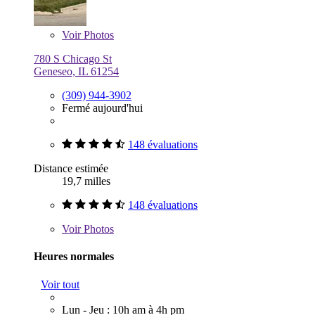
Voir
Photos
780 S Chicago St
Geneseo, IL 61254
(309) 944-3902
Fermé aujourd'hui
148 évaluations
Distance estimée
19,7 milles
148 évaluations
Voir
Photos
Heures normales
Voir tout
Lun - Jeu : 10h am à 4h pm