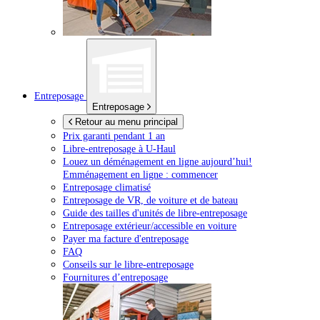
Entreposage
Entreposage
Retour au menu principal
Prix garanti pendant 1 an
Libre-entreposage à
U-Haul
Louez un déménagement en ligne aujourd’hui!
Emménagement en ligne : commencer
Entreposage climatisé
Entreposage de VR, de voiture et de bateau
Guide des tailles d'unités de libre-entreposage
Entreposage extérieur/accessible en voiture
Payer ma facture d'entreposage
FAQ
Conseils sur le libre-entreposage
Fournitures d’entreposage