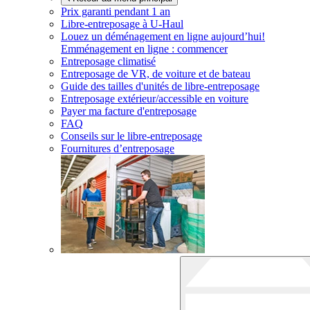
Prix garanti pendant 1 an
Libre-entreposage à
U-Haul
Louez un déménagement en ligne aujourd’hui!
Emménagement en ligne : commencer
Entreposage climatisé
Entreposage de VR, de voiture et de bateau
Guide des tailles d'unités de libre-entreposage
Entreposage extérieur/accessible en voiture
Payer ma facture d'entreposage
FAQ
Conseils sur le libre-entreposage
Fournitures d’entreposage