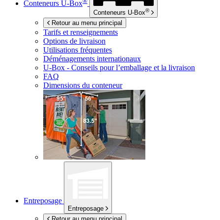
®
Conteneurs
U-Box
®
Conteneurs
U-Box
Retour au menu principal
Tarifs et renseignements
Options de livraison
Utilisations fréquentes
Déménagements internationaux
U-Box -
Conseils pour l’emballage et la livraison
FAQ
Dimensions du conteneur
Entreposage
Entreposage
Retour au menu principal