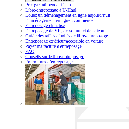
Prix garanti pendant 1 an
Libre-entreposage à
U-Haul
Louez un déménagement en ligne aujourd’hui!
Emménagement en ligne : commencer
Entreposage climatisé
Entreposage de VR, de voiture et de bateau
Guide des tailles d'unités de libre-entreposage
Entreposage extérieur/accessible en voiture
Payer ma facture d'entreposage
FAQ
Conseils sur le libre-entreposage
Fournitures d’entreposage