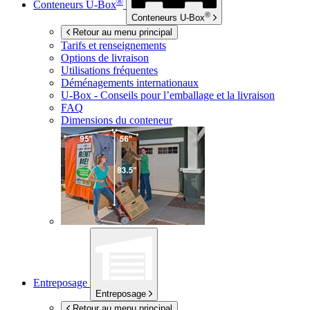
®
Conteneurs
U-Box
®
Conteneurs
U-Box
Retour au menu principal
Tarifs et renseignements
Options de livraison
Utilisations fréquentes
Déménagements internationaux
U-Box -
Conseils pour l’emballage et la livraison
FAQ
Dimensions du conteneur
Entreposage
Entreposage
Retour au menu principal