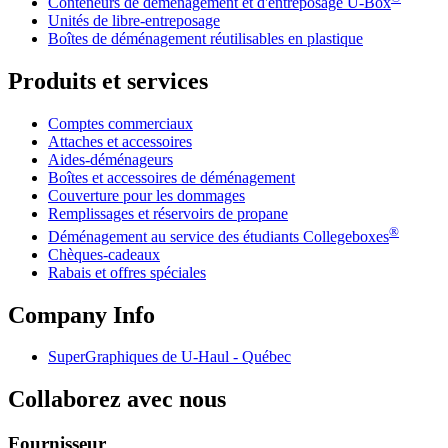
Conteneurs de déménagement et d'entreposage
U-Box
Unités de libre-entreposage
Boîtes de déménagement réutilisables en plastique
Produits et services
Comptes commerciaux
Attaches et accessoires
Aides-déménageurs
Boîtes et accessoires de déménagement
Couverture pour les dommages
Remplissages et réservoirs de propane
®
Déménagement au service des étudiants Collegeboxes
Chèques-cadeaux
Rabais et offres spéciales
Company Info
SuperGraphiques de
U-Haul
- Québec
Collaborez avec nous
Fournisseur