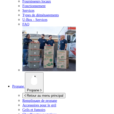
Fournisseurs locaux
Fonctionnement
Services
Types de déménagements
U-Box -
Services
FAQ
Propane
Propane
Retour au menu principal
Remplissage de propane
Accessoires pour le gril
Grils et fumoirs