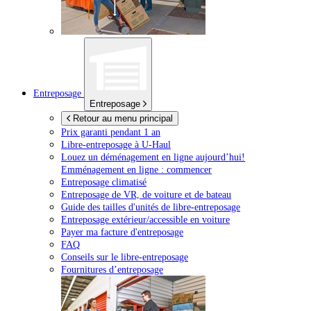
Entreposage
Entreposage
Retour au menu principal
Prix garanti pendant 1 an
Libre-entreposage à
U-Haul
Louez un déménagement en ligne aujourd’hui!
Emménagement en ligne : commencer
Entreposage climatisé
Entreposage de VR, de voiture et de bateau
Guide des tailles d'unités de libre-entreposage
Entreposage extérieur/accessible en voiture
Payer ma facture d'entreposage
FAQ
Conseils sur le libre-entreposage
Fournitures d’entreposage