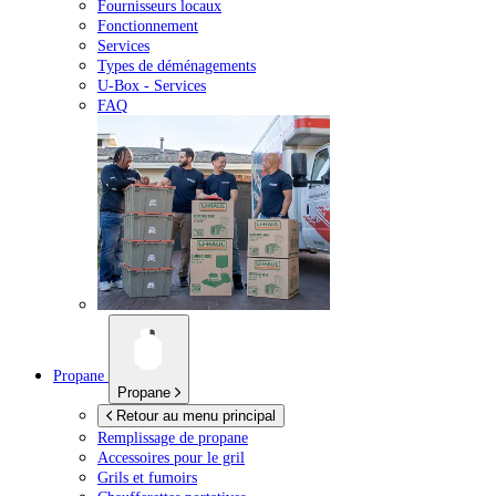
Fournisseurs locaux
Fonctionnement
Services
Types de déménagements
U-Box -
Services
FAQ
Propane
Propane
Retour au menu principal
Remplissage de propane
Accessoires pour le gril
Grils et fumoirs