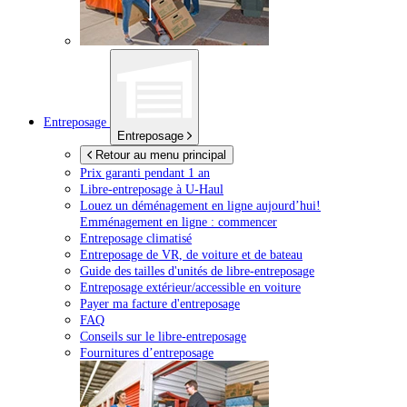
Entreposage
Entreposage
Retour au menu principal
Prix garanti pendant 1 an
Libre-entreposage à
U-Haul
Louez un déménagement en ligne aujourd’hui!
Emménagement en ligne : commencer
Entreposage climatisé
Entreposage de VR, de voiture et de bateau
Guide des tailles d'unités de libre-entreposage
Entreposage extérieur/accessible en voiture
Payer ma facture d'entreposage
FAQ
Conseils sur le libre-entreposage
Fournitures d’entreposage