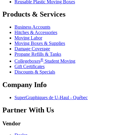
Reusable Plastic Moving Boxes
Products & Services
Business Accounts
Hitches & Accessories
Moving Labor
Moving Boxes & Supplies
Damage Coverage
Propane Refills & Tanks
®
Collegeboxes
Student Moving
Gift Certificates
Discounts & Specials
Company Info
SuperGraphiques de
U-Haul
- Québec
Partner With Us
Vendor