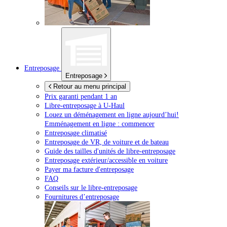
Entreposage
Entreposage
Retour au menu principal
Prix garanti pendant 1 an
Libre-entreposage à
U-Haul
Louez un déménagement en ligne aujourd’hui!
Emménagement en ligne : commencer
Entreposage climatisé
Entreposage de VR, de voiture et de bateau
Guide des tailles d'unités de libre-entreposage
Entreposage extérieur/accessible en voiture
Payer ma facture d'entreposage
FAQ
Conseils sur le libre-entreposage
Fournitures d’entreposage