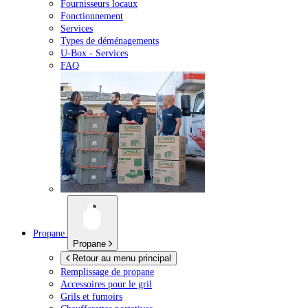
Fournisseurs locaux
Fonctionnement
Services
Types de déménagements
U-Box -
Services
FAQ
Propane
Propane
Retour au menu principal
Remplissage de propane
Accessoires pour le gril
Grils et fumoirs