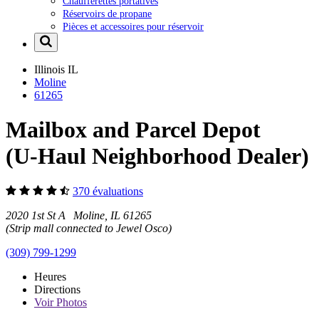
Chaufferettes portatives
Réservoirs de propane
Pièces et accessoires pour réservoir
Illinois
IL
Moline
61265
Mailbox and Parcel Depot
(U-Haul Neighborhood Dealer)
370 évaluations
2020 1st St A Moline, IL 61265
(Strip mall connected to Jewel Osco)
(309) 799-1299
Heures
Directions
Voir
Photos