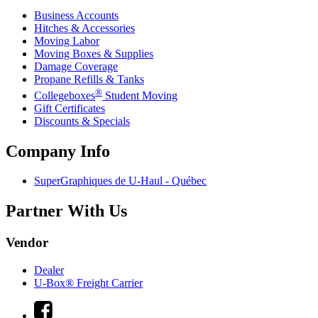
Business Accounts
Hitches & Accessories
Moving Labor
Moving Boxes & Supplies
Damage Coverage
Propane Refills & Tanks
®
Collegeboxes
Student Moving
Gift Certificates
Discounts & Specials
Company Info
SuperGraphiques de
U-Haul
- Québec
Partner With Us
Vendor
Dealer
U-Box® Freight Carrier