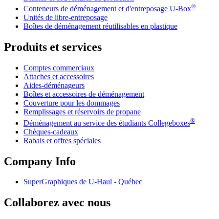
®
Conteneurs de déménagement et d'entreposage
U-Box
Unités de libre-entreposage
Boîtes de déménagement réutilisables en plastique
Produits et services
Comptes commerciaux
Attaches et accessoires
Aides-déménageurs
Boîtes et accessoires de déménagement
Couverture pour les dommages
Remplissages et réservoirs de propane
®
Déménagement au service des étudiants Collegeboxes
Chèques-cadeaux
Rabais et offres spéciales
Company Info
SuperGraphiques de
U-Haul
- Québec
Collaborez avec nous