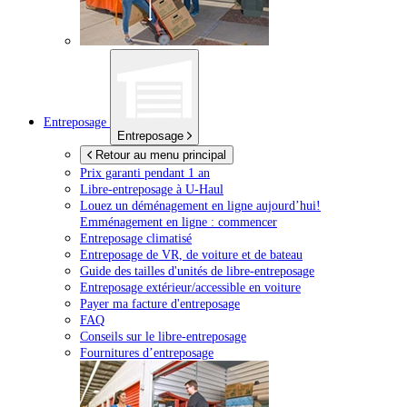
Entreposage
Entreposage
Retour au menu principal
Prix garanti pendant 1 an
Libre-entreposage à
U-Haul
Louez un déménagement en ligne aujourd’hui!
Emménagement en ligne : commencer
Entreposage climatisé
Entreposage de VR, de voiture et de bateau
Guide des tailles d'unités de libre-entreposage
Entreposage extérieur/accessible en voiture
Payer ma facture d'entreposage
FAQ
Conseils sur le libre-entreposage
Fournitures d’entreposage