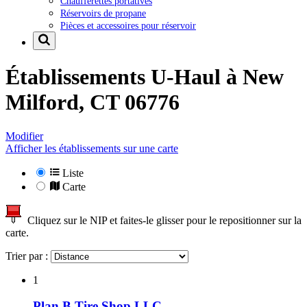
Chaufferettes portatives
Réservoirs de propane
Pièces et accessoires pour réservoir
Établissements U-Haul à
New
Milford, CT 06776
Modifier
Afficher les établissements sur une carte
Liste
Carte
Cliquez sur le NIP et faites-le glisser pour le repositionner sur la
carte.
Trier par :
1
Plan B Tire Shop LLC