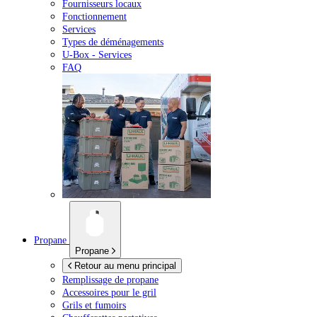
Fournisseurs locaux
Fonctionnement
Services
Types de déménagements
U-Box -
Services
FAQ
Propane
Propane
Retour au menu principal
Remplissage de propane
Accessoires pour le gril
Grils et fumoirs