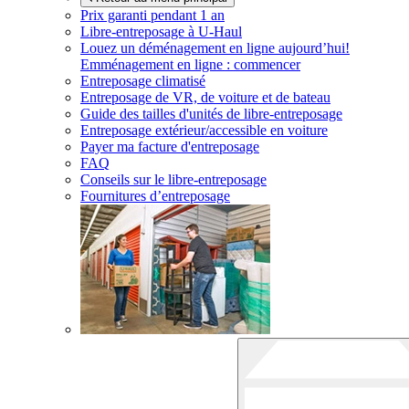
Prix garanti pendant 1 an
Libre-entreposage à
U-Haul
Louez un déménagement en ligne aujourd’hui!
Emménagement en ligne : commencer
Entreposage climatisé
Entreposage de VR, de voiture et de bateau
Guide des tailles d'unités de libre-entreposage
Entreposage extérieur/accessible en voiture
Payer ma facture d'entreposage
FAQ
Conseils sur le libre-entreposage
Fournitures d’entreposage