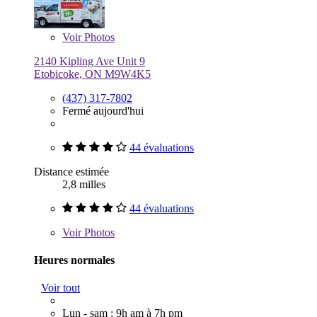
Voir
Photos
2140 Kipling Ave Unit 9
Etobicoke, ON M9W4K5
(437) 317-7802
Fermé aujourd'hui
44 évaluations
Distance estimée
2,8 milles
44 évaluations
Voir
Photos
Heures normales
Voir tout
Lun - sam : 9h am à 7h pm