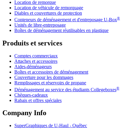
Location de remorque
Location de véhicule de remorquage
Diables et couvertures de protection
®
Conteneurs de déménagement et d'entreposage
U-Box
Unités de libre-entreposage
Boîtes de déménagement réutilisables en plastique
Produits et services
Comptes commerciaux
Attaches et accessoires
Aides-déménageurs
Boîtes et accessoires de déménagement
Couverture pour les dommages
Remplissages et réservoirs de propane
®
Déménagement au service des étudiants Collegeboxes
Chèques-cadeaux
Rabais et offres spéciales
Company Info
SuperGraphiques de
U-Haul
- Québec