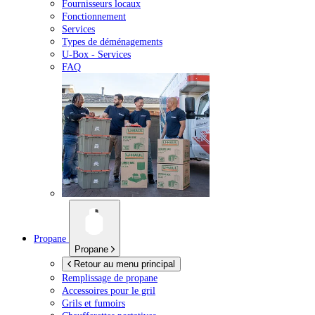
Fournisseurs locaux
Fonctionnement
Services
Types de déménagements
U-Box -
Services
FAQ
Propane
Propane
Retour au menu principal
Remplissage de propane
Accessoires pour le gril
Grils et fumoirs