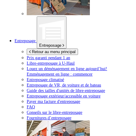
Entreposage
Entreposage
Retour au menu principal
Prix garanti pendant 1 an
Libre-entreposage à
U-Haul
Louez un déménagement en ligne aujourd’hui!
Emménagement en ligne : commencer
Entreposage climatisé
Entreposage de VR, de voiture et de bateau
Guide des tailles d'unités de libre-entreposage
Entreposage extérieur/accessible en voiture
Payer ma facture d'entreposage
FAQ
Conseils sur le libre-entreposage
Fournitures d’entreposage