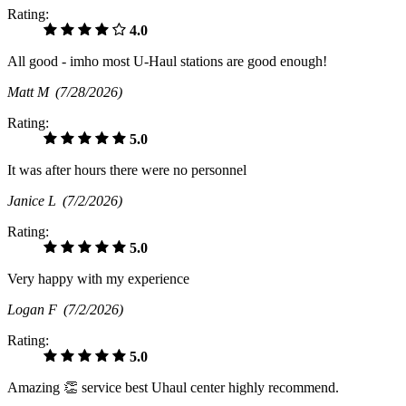
Rating:
4.0
All good - imho most U-Haul stations are good enough!
Matt M
(7/28/2026)
Rating:
5.0
It was after hours there were no personnel
Janice L
(7/2/2026)
Rating:
5.0
Very happy with my experience
Logan F
(7/2/2026)
Rating:
5.0
Amazing 👏 service best Uhaul center highly recommend.