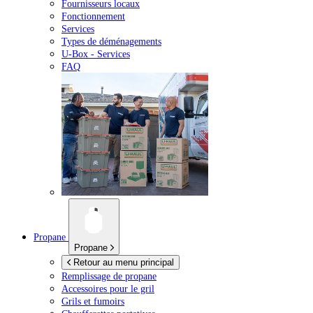
Fournisseurs locaux
Fonctionnement
Services
Types de déménagements
U-Box -
Services
FAQ
Propane
Propane
Retour au menu principal
Remplissage de propane
Accessoires pour le gril
Grils et fumoirs