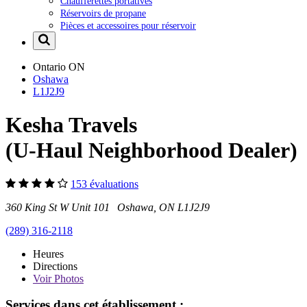
Chaufferettes portatives
Réservoirs de propane
Pièces et accessoires pour réservoir
Ontario
ON
Oshawa
L1J2J9
Kesha Travels
(U-Haul Neighborhood Dealer)
153 évaluations
360 King St W Unit 101 Oshawa, ON L1J2J9
(289) 316-2118
Heures
Directions
Voir
Photos
Services dans cet établissement :