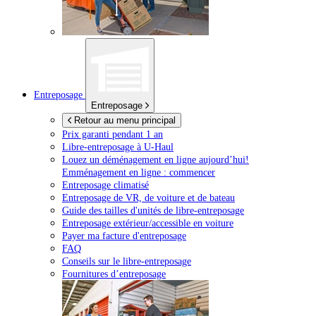
Entreposage
Entreposage
Retour au menu principal
Prix garanti pendant 1 an
Libre-entreposage à
U-Haul
Louez un déménagement en ligne aujourd’hui!
Emménagement en ligne : commencer
Entreposage climatisé
Entreposage de VR, de voiture et de bateau
Guide des tailles d'unités de libre-entreposage
Entreposage extérieur/accessible en voiture
Payer ma facture d'entreposage
FAQ
Conseils sur le libre-entreposage
Fournitures d’entreposage