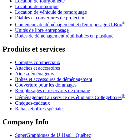
Location de fourgonnette
Location de remorque
Location de véhicule de remorquage
Diables et couvertures de protection
®
Conteneurs de déménagement et d'entreposage
U-Box
Unités de libre-entreposage
Boîtes de déménagement réutilisables en plastique
Produits et services
Comptes commerciaux
Attaches et accessoires
Aides-déménageurs
Boîtes et accessoires de déménagement
Couverture pour les dommages
Remplissages et réservoirs de propane
®
Déménagement au service des étudiants Collegeboxes
Chèques-cadeaux
Rabais et offres spéciales
Company Info
SuperGraphiques de
U-Haul
- Québec