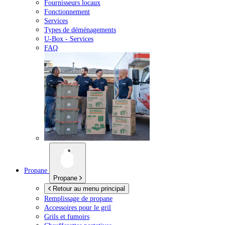
Fournisseurs locaux
Fonctionnement
Services
Types de déménagements
U-Box -
Services
FAQ
Propane
Propane
Retour au menu principal
Remplissage de propane
Accessoires pour le gril
Grils et fumoirs