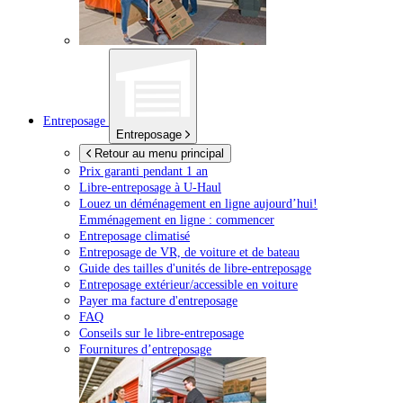
Entreposage
Entreposage
Retour au menu principal
Prix garanti pendant 1 an
Libre-entreposage à
U-Haul
Louez un déménagement en ligne aujourd’hui!
Emménagement en ligne : commencer
Entreposage climatisé
Entreposage de VR, de voiture et de bateau
Guide des tailles d'unités de libre-entreposage
Entreposage extérieur/accessible en voiture
Payer ma facture d'entreposage
FAQ
Conseils sur le libre-entreposage
Fournitures d’entreposage