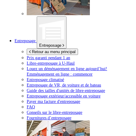
Entreposage
Entreposage
Retour au menu principal
Prix garanti pendant 1 an
Libre-entreposage à
U-Haul
Louez un déménagement en ligne aujourd’hui!
Emménagement en ligne : commencer
Entreposage climatisé
Entreposage de VR, de voiture et de bateau
Guide des tailles d'unités de libre-entreposage
Entreposage extérieur/accessible en voiture
Payer ma facture d'entreposage
FAQ
Conseils sur le libre-entreposage
Fournitures d’entreposage