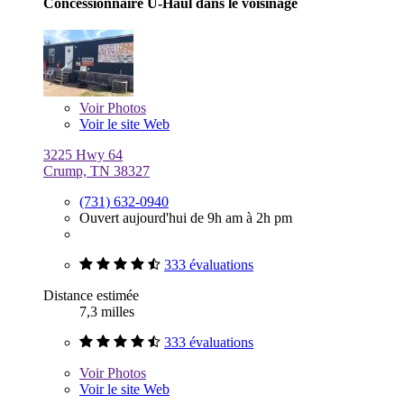
Concessionnaire U-Haul dans le voisinage
Voir
Photos
Voir le site Web
3225 Hwy 64
Crump, TN 38327
(731) 632-0940
Ouvert aujourd'hui de 9h am à 2h pm
333 évaluations
Distance estimée
7,3 milles
333 évaluations
Voir
Photos
Voir le site Web