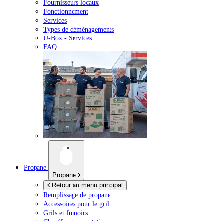
Fournisseurs locaux
Fonctionnement
Services
Types de déménagements
U-Box -
Services
FAQ
Propane
Propane
Retour au menu principal
Remplissage de propane
Accessoires pour le gril
Grils et fumoirs