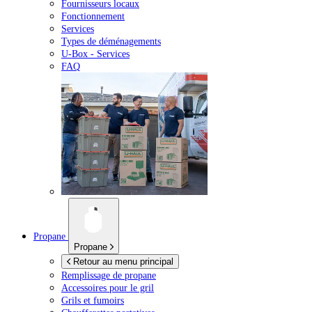
Fournisseurs locaux
Fonctionnement
Services
Types de déménagements
U-Box -
Services
FAQ
Propane
Propane
Retour au menu principal
Remplissage de propane
Accessoires pour le gril
Grils et fumoirs