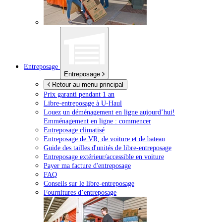
Entreposage
Entreposage
Retour au menu principal
Prix garanti pendant 1 an
Libre-entreposage à
U-Haul
Louez un déménagement en ligne aujourd’hui!
Emménagement en ligne : commencer
Entreposage climatisé
Entreposage de VR, de voiture et de bateau
Guide des tailles d'unités de libre-entreposage
Entreposage extérieur/accessible en voiture
Payer ma facture d'entreposage
FAQ
Conseils sur le libre-entreposage
Fournitures d’entreposage