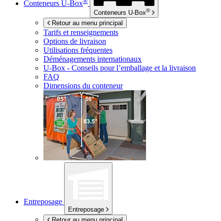
®
Conteneurs
U-Box
®
Conteneurs
U-Box
Retour au menu principal
Tarifs et renseignements
Options de livraison
Utilisations fréquentes
Déménagements internationaux
U-Box -
Conseils pour l’emballage et la livraison
FAQ
Dimensions du conteneur
Entreposage
Entreposage
Retour au menu principal