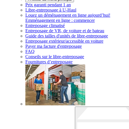
Prix garanti pendant 1 an
Libre-entreposage à
U-Haul
Louez un déménagement en ligne aujourd’hui!
Emménagement en ligne : commencer
Entreposage climatisé
Entreposage de VR, de voiture et de bateau
Guide des tailles d'unités de libre-entreposage
Entreposage extérieur/accessible en voiture
Payer ma facture d'entreposage
FAQ
Conseils sur le libre-entreposage
Fournitures d’entreposage