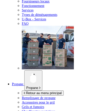
Fournisseurs locaux
Fonctionnement
Services
Types de déménagements
U-Box -
Services
FAQ
Propane
Propane
Retour au menu principal
Remplissage de propane
Accessoires pour le gril
Grils et fumoirs