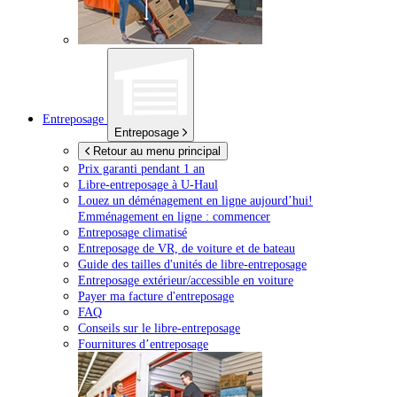
Entreposage
Entreposage
Retour au menu principal
Prix garanti pendant 1 an
Libre-entreposage à
U-Haul
Louez un déménagement en ligne aujourd’hui!
Emménagement en ligne : commencer
Entreposage climatisé
Entreposage de VR, de voiture et de bateau
Guide des tailles d'unités de libre-entreposage
Entreposage extérieur/accessible en voiture
Payer ma facture d'entreposage
FAQ
Conseils sur le libre-entreposage
Fournitures d’entreposage