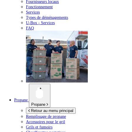
Fournisseurs locaux
Fonctionnement
Services
Types de déménagements
U-Box -
Services
FAQ
Propane
Propane
Retour au menu principal
Remplissage de propane
Accessoires pour le gril
Grils et fumoirs