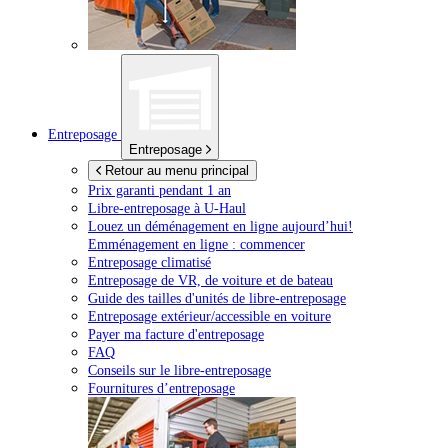
Entreposage
Entreposage
Retour au menu principal
Prix garanti pendant 1 an
Libre-entreposage à
U-Haul
Louez un déménagement en ligne aujourd’hui!
Emménagement en ligne : commencer
Entreposage climatisé
Entreposage de VR, de voiture et de bateau
Guide des tailles d'unités de libre-entreposage
Entreposage extérieur/accessible en voiture
Payer ma facture d'entreposage
FAQ
Conseils sur le libre-entreposage
Fournitures d’entreposage