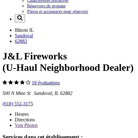
Chaufferettes portatives
Réservoirs de propane
Pièces et accessoires pour réservoir
Illinois
IL
Sandoval
62882
J&L Fireworks
(U-Haul Neighborhood Dealer)
18 évaluations
500 N Mine St Sandoval, IL 62882
(618) 552-3175
Heures
Directions
Voir
Photos
Services dans cet établissement :