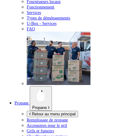
Fournisseurs locaux
Fonctionnement
Services
Types de déménagements
U-Box -
Services
FAQ
Propane
Propane
Retour au menu principal
Remplissage de propane
Accessoires pour le gril
Grils et fumoirs