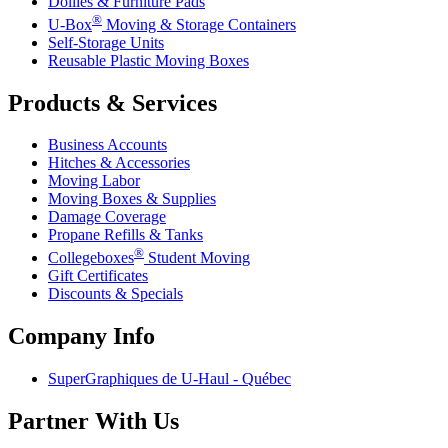
Dollies & Furniture Pads
®
U-Box
Moving & Storage Containers
Self-Storage Units
Reusable Plastic Moving Boxes
Products & Services
Business Accounts
Hitches & Accessories
Moving Labor
Moving Boxes & Supplies
Damage Coverage
Propane Refills & Tanks
®
Collegeboxes
Student Moving
Gift Certificates
Discounts & Specials
Company Info
SuperGraphiques de
U-Haul
- Québec
Partner With Us