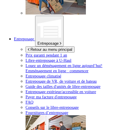
Entreposage
Entreposage
Retour au menu principal
Prix garanti pendant 1 an
Libre-entreposage à
U-Haul
Louez un déménagement en ligne aujourd’hui!
Emménagement en ligne : commencer
Entreposage climatisé
Entreposage de VR, de voiture et de bateau
Guide des tailles d'unités de libre-entreposage
Entreposage extérieur/accessible en voiture
Payer ma facture d'entreposage
FAQ
Conseils sur le libre-entreposage
Fournitures d’entreposage