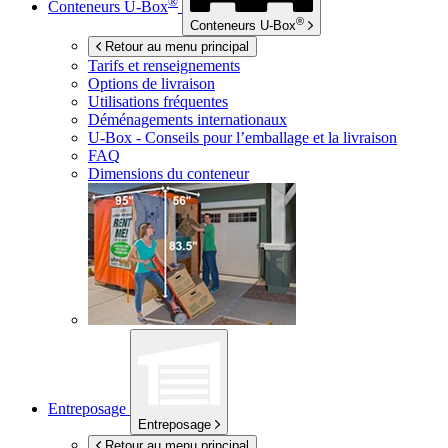
®
Conteneurs
U-Box
®
Conteneurs
U-Box
Retour au menu principal
Tarifs et renseignements
Options de livraison
Utilisations fréquentes
Déménagements internationaux
U-Box -
Conseils pour l’emballage et la livraison
FAQ
Dimensions du conteneur
Entreposage
Entreposage
Retour au menu principal