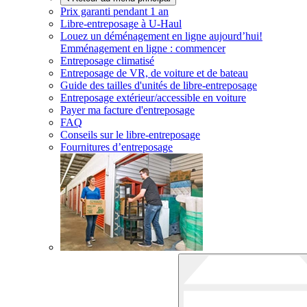
Prix garanti pendant 1 an
Libre-entreposage à
U-Haul
Louez un déménagement en ligne aujourd’hui!
Emménagement en ligne : commencer
Entreposage climatisé
Entreposage de VR, de voiture et de bateau
Guide des tailles d'unités de libre-entreposage
Entreposage extérieur/accessible en voiture
Payer ma facture d'entreposage
FAQ
Conseils sur le libre-entreposage
Fournitures d’entreposage