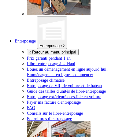
Entreposage
Entreposage
Retour au menu principal
Prix garanti pendant 1 an
Libre-entreposage à
U-Haul
Louez un déménagement en ligne aujourd’hui!
Emménagement en ligne : commencer
Entreposage climatisé
Entreposage de VR, de voiture et de bateau
Guide des tailles d'unités de libre-entreposage
Entreposage extérieur/accessible en voiture
Payer ma facture d'entreposage
FAQ
Conseils sur le libre-entreposage
Fournitures d’entreposage