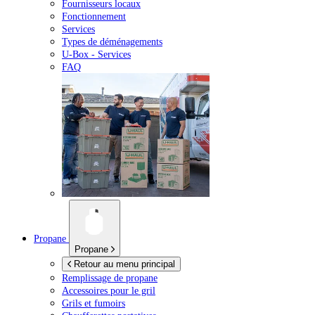
Fournisseurs locaux
Fonctionnement
Services
Types de déménagements
U-Box -
Services
FAQ
Propane
Propane
Retour au menu principal
Remplissage de propane
Accessoires pour le gril
Grils et fumoirs