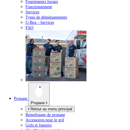
Fournisseurs locaux
Fonctionnement
Services
Types de déménagements
U-Box -
Services
FAQ
Propane
Propane
Retour au menu principal
Remplissage de propane
Accessoires pour le gril
Grils et fumoirs