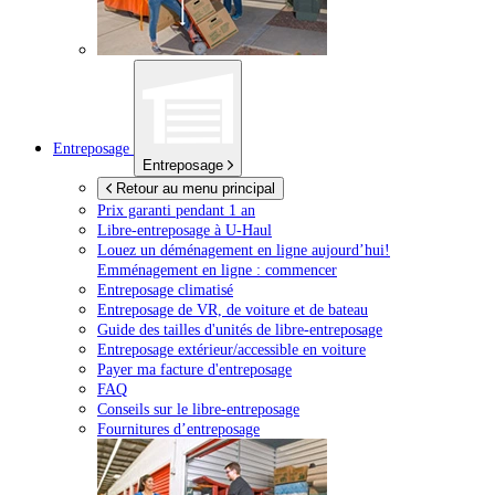
Entreposage
Entreposage
Retour au menu principal
Prix garanti pendant 1 an
Libre-entreposage à
U-Haul
Louez un déménagement en ligne aujourd’hui!
Emménagement en ligne : commencer
Entreposage climatisé
Entreposage de VR, de voiture et de bateau
Guide des tailles d'unités de libre-entreposage
Entreposage extérieur/accessible en voiture
Payer ma facture d'entreposage
FAQ
Conseils sur le libre-entreposage
Fournitures d’entreposage