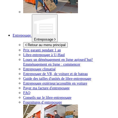
Entreposage
Entreposage
Retour au menu principal
Prix garanti pendant 1 an
Libre-entreposage à
U-Haul
Louez un déménagement en ligne aujourd’hui!
Emménagement en ligne : commencer
Entreposage climatisé
Entreposage de VR, de voiture et de bateau
Guide des tailles d'unités de libre-entreposage
Entreposage extérieur/accessible en voiture
Payer ma facture d'entreposage
FAQ
Conseils sur le libre-entreposage
Fournitures d’entreposage