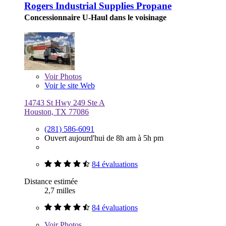
Rogers Industrial Supplies Propane
Concessionnaire U-Haul dans le voisinage
Voir
Photos
Voir le site Web
14743 St Hwy 249 Ste A
Houston, TX 77086
(281) 586-6091
Ouvert aujourd'hui de 8h am à 5h pm
84 évaluations
Distance estimée
2,7 milles
84 évaluations
Voir
Photos