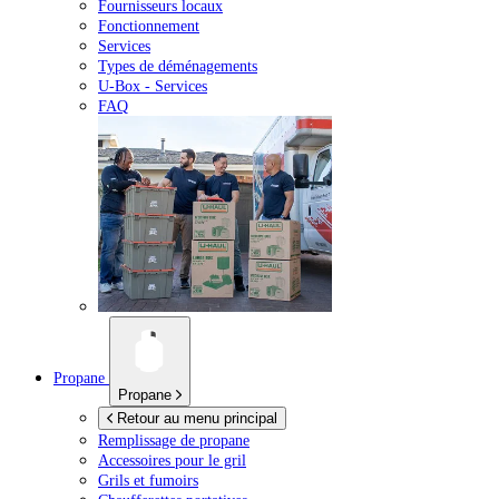
Fournisseurs locaux
Fonctionnement
Services
Types de déménagements
U-Box -
Services
FAQ
Propane
Propane
Retour au menu principal
Remplissage de propane
Accessoires pour le gril
Grils et fumoirs