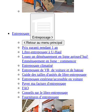
Entreposage
Entreposage
Retour au menu principal
Prix garanti pendant 1 an
Libre-entreposage à
U-Haul
Louez un déménagement en ligne aujourd’hui!
Emménagement en ligne : commencer
Entreposage climatisé
Entreposage de VR, de voiture et de bateau
Guide des tailles d'unités de libre-entreposage
Entreposage extérieur/accessible en voiture
Payer ma facture d'entreposage
FAQ
Conseils sur le libre-entreposage
Fournitures d’entreposage