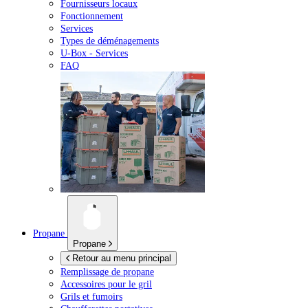
Fournisseurs locaux
Fonctionnement
Services
Types de déménagements
U-Box -
Services
FAQ
Propane
Propane
Retour au menu principal
Remplissage de propane
Accessoires pour le gril
Grils et fumoirs