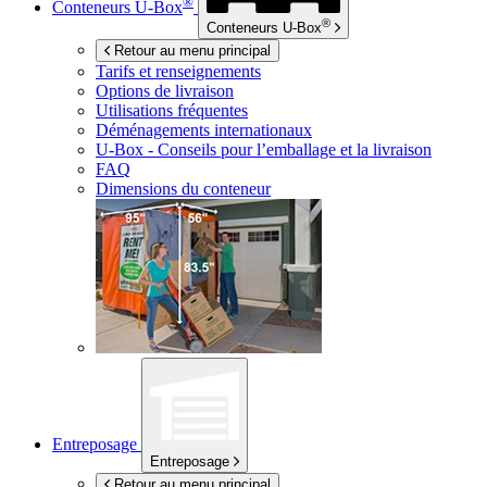
®
Conteneurs
U-Box
®
Conteneurs
U-Box
Retour au menu principal
Tarifs et renseignements
Options de livraison
Utilisations fréquentes
Déménagements internationaux
U-Box -
Conseils pour l’emballage et la livraison
FAQ
Dimensions du conteneur
Entreposage
Entreposage
Retour au menu principal