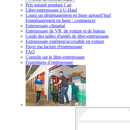
Prix garanti pendant 1 an
Libre-entreposage à
U-Haul
Louez un déménagement en ligne aujourd’hui!
Emménagement en ligne : commencer
Entreposage climatisé
Entreposage de VR, de voiture et de bateau
Guide des tailles d'unités de libre-entreposage
Entreposage extérieur/accessible en voiture
Payer ma facture d'entreposage
FAQ
Conseils sur le libre-entreposage
Fournitures d’entreposage