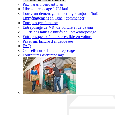
Prix garanti pendant 1 an
Libre-entreposage à
U-Haul
Louez un déménagement en ligne aujourd’hui!
Emménagement en ligne : commencer
Entreposage climatisé
Entreposage de VR, de voiture et de bateau
Guide des tailles d'unités de libre-entreposage
Entreposage extérieur/accessible en voiture
Payer ma facture d'entreposage
FAQ
Conseils sur le libre-entreposage
Fournitures d’entreposage