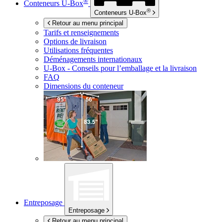
®
Conteneurs
U-Box
®
Conteneurs
U-Box
Retour au menu principal
Tarifs et renseignements
Options de livraison
Utilisations fréquentes
Déménagements internationaux
U-Box -
Conseils pour l’emballage et la livraison
FAQ
Dimensions du conteneur
Entreposage
Entreposage
Retour au menu principal