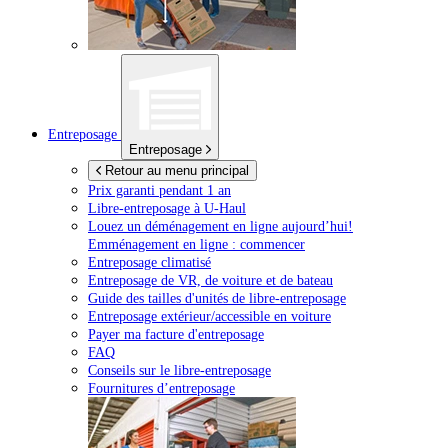
Entreposage
Entreposage
Retour au menu principal
Prix garanti pendant 1 an
Libre-entreposage à
U-Haul
Louez un déménagement en ligne aujourd’hui!
Emménagement en ligne : commencer
Entreposage climatisé
Entreposage de VR, de voiture et de bateau
Guide des tailles d'unités de libre-entreposage
Entreposage extérieur/accessible en voiture
Payer ma facture d'entreposage
FAQ
Conseils sur le libre-entreposage
Fournitures d’entreposage