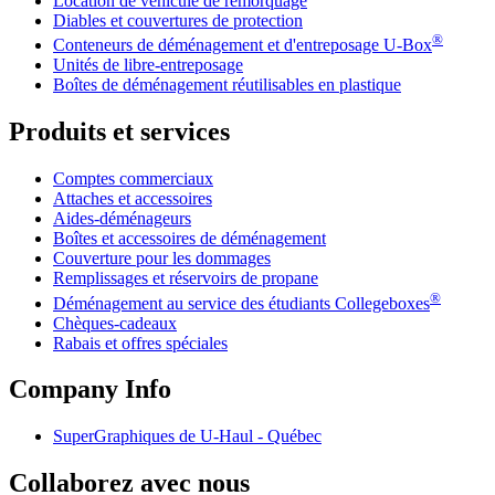
Location de véhicule de remorquage
Diables et couvertures de protection
®
Conteneurs de déménagement et d'entreposage
U-Box
Unités de libre-entreposage
Boîtes de déménagement réutilisables en plastique
Produits et services
Comptes commerciaux
Attaches et accessoires
Aides-déménageurs
Boîtes et accessoires de déménagement
Couverture pour les dommages
Remplissages et réservoirs de propane
®
Déménagement au service des étudiants Collegeboxes
Chèques-cadeaux
Rabais et offres spéciales
Company Info
SuperGraphiques de
U-Haul
- Québec
Collaborez avec nous