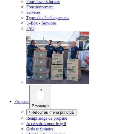
Fournisseurs locaux
Fonctionnement
Services
Types de déménagements
U-Box -
Services
FAQ
Propane
Propane
Retour au menu principal
Remplissage de propane
Accessoires pour le gril
Grils et fumoirs