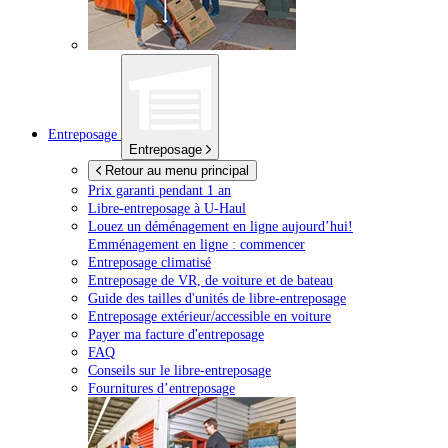
Entreposage
Entreposage
Retour au menu principal
Prix garanti pendant 1 an
Libre-entreposage à
U-Haul
Louez un déménagement en ligne aujourd’hui!
Emménagement en ligne : commencer
Entreposage climatisé
Entreposage de VR, de voiture et de bateau
Guide des tailles d'unités de libre-entreposage
Entreposage extérieur/accessible en voiture
Payer ma facture d'entreposage
FAQ
Conseils sur le libre-entreposage
Fournitures d’entreposage