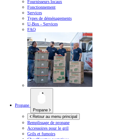
Fournisseurs locaux
Fonctionnement
Services
Types de déménagements
U-Box -
Services
FAQ
Propane
Propane
Retour au menu principal
Remplissage de propane
Accessoires pour le gril
Grils et fumoirs