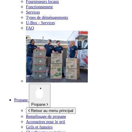
Fournisseurs locaux
Fonctionnement
Services
Types de déménagements
U-Box -
Services
FAQ
Propane
Propane
Retour au menu principal
Remplissage de propane
Accessoires pour le gril
Grils et fumoirs