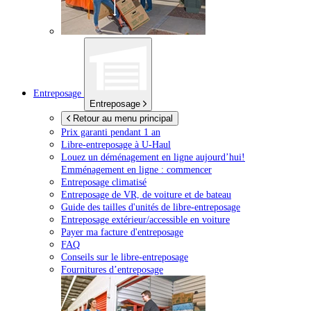
Entreposage
Entreposage
Retour au menu principal
Prix garanti pendant 1 an
Libre-entreposage à
U-Haul
Louez un déménagement en ligne aujourd’hui!
Emménagement en ligne : commencer
Entreposage climatisé
Entreposage de VR, de voiture et de bateau
Guide des tailles d'unités de libre-entreposage
Entreposage extérieur/accessible en voiture
Payer ma facture d'entreposage
FAQ
Conseils sur le libre-entreposage
Fournitures d’entreposage