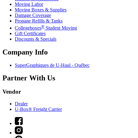
Moving Labor
Moving Boxes & Supplies
Damage Coverage
Propane Refills & Tanks
®
Collegeboxes
Student Moving
Gift Certificates
Discounts & Specials
Company Info
SuperGraphiques de
U-Haul
- Québec
Partner With Us
Vendor
Dealer
U-Box® Freight Carrier