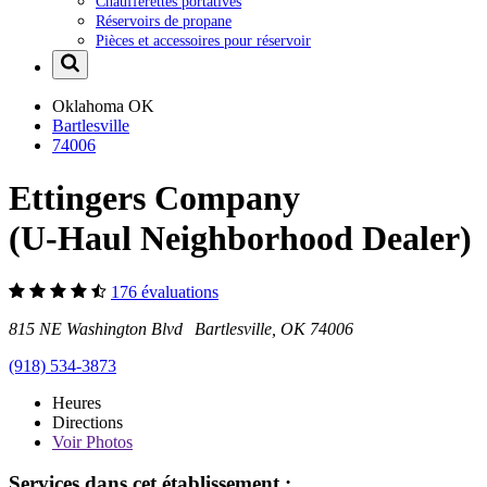
Chaufferettes portatives
Réservoirs de propane
Pièces et accessoires pour réservoir
Oklahoma
OK
Bartlesville
74006
Ettingers Company
(U-Haul Neighborhood Dealer)
176 évaluations
815 NE Washington Blvd Bartlesville, OK 74006
(918) 534-3873
Heures
Directions
Voir
Photos
Services dans cet établissement :