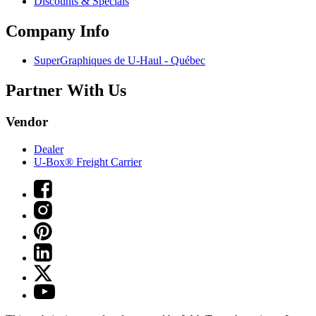
Discounts & Specials
Company Info
SuperGraphiques de
U-Haul
- Québec
Partner With Us
Vendor
Dealer
U-Box® Freight Carrier