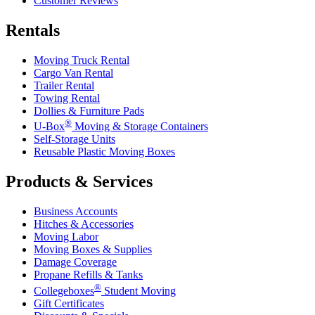
Customer Reviews
Rentals
Moving Truck Rental
Cargo Van Rental
Trailer Rental
Towing Rental
Dollies & Furniture Pads
®
U-Box
Moving & Storage Containers
Self-Storage Units
Reusable Plastic Moving Boxes
Products & Services
Business Accounts
Hitches & Accessories
Moving Labor
Moving Boxes & Supplies
Damage Coverage
Propane Refills & Tanks
®
Collegeboxes
Student Moving
Gift Certificates