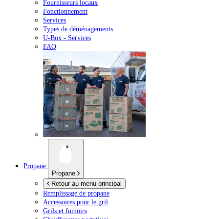
Fournisseurs locaux
Fonctionnement
Services
Types de déménagements
U-Box -
Services
FAQ
Propane
Propane
Retour au menu principal
Remplissage de propane
Accessoires pour le gril
Grils et fumoirs