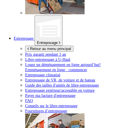
Entreposage
Entreposage
Retour au menu principal
Prix garanti pendant 1 an
Libre-entreposage à
U-Haul
Louez un déménagement en ligne aujourd’hui!
Emménagement en ligne : commencer
Entreposage climatisé
Entreposage de VR, de voiture et de bateau
Guide des tailles d'unités de libre-entreposage
Entreposage extérieur/accessible en voiture
Payer ma facture d'entreposage
FAQ
Conseils sur le libre-entreposage
Fournitures d’entreposage