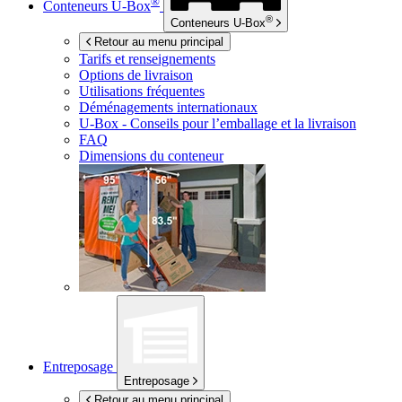
®
Conteneurs
U-Box
®
Conteneurs
U-Box
Retour au menu principal
Tarifs et renseignements
Options de livraison
Utilisations fréquentes
Déménagements internationaux
U-Box -
Conseils pour l’emballage et la livraison
FAQ
Dimensions du conteneur
Entreposage
Entreposage
Retour au menu principal