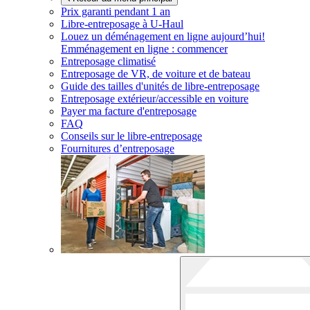
Prix garanti pendant 1 an
Libre-entreposage à
U-Haul
Louez un déménagement en ligne aujourd’hui!
Emménagement en ligne : commencer
Entreposage climatisé
Entreposage de VR, de voiture et de bateau
Guide des tailles d'unités de libre-entreposage
Entreposage extérieur/accessible en voiture
Payer ma facture d'entreposage
FAQ
Conseils sur le libre-entreposage
Fournitures d’entreposage