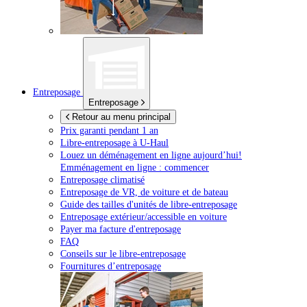
Entreposage
Entreposage
Retour au menu principal
Prix garanti pendant 1 an
Libre-entreposage à
U-Haul
Louez un déménagement en ligne aujourd’hui!
Emménagement en ligne : commencer
Entreposage climatisé
Entreposage de VR, de voiture et de bateau
Guide des tailles d'unités de libre-entreposage
Entreposage extérieur/accessible en voiture
Payer ma facture d'entreposage
FAQ
Conseils sur le libre-entreposage
Fournitures d’entreposage