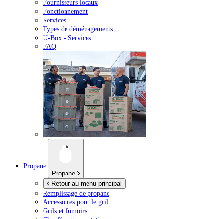
Fournisseurs locaux
Fonctionnement
Services
Types de déménagements
U-Box -
Services
FAQ
Propane
Propane
Retour au menu principal
Remplissage de propane
Accessoires pour le gril
Grils et fumoirs