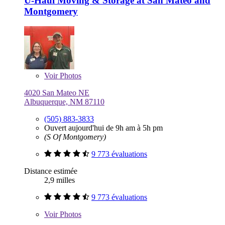
U-Haul Moving & Storage at San Mateo and
Montgomery
Voir
Photos
4020 San Mateo NE
Albuquerque, NM 87110
(505) 883-3833
Ouvert aujourd'hui de 9h am à 5h pm
(S Of Montgomery)
9 773 évaluations
Distance estimée
2,9 milles
9 773 évaluations
Voir
Photos