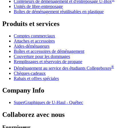
Conteneurs de déménagement et d'entreposage
U-Box
Unités de libre-entreposage
Boîtes de déménagement réutilisables en plastique
Produits et services
Comptes commerciaux
Attaches et accessoires
Aides-déménageurs
Boîtes et accessoires de déménagement
Couverture pour les dommages
Remplissages et réservoirs de propane
®
Déménagement au service des étudiants Collegeboxes
Chèques-cadeaux
Rabais et offres spéciales
Company Info
SuperGraphiques de
U-Haul
- Québec
Collaborez avec nous
Fournisseur