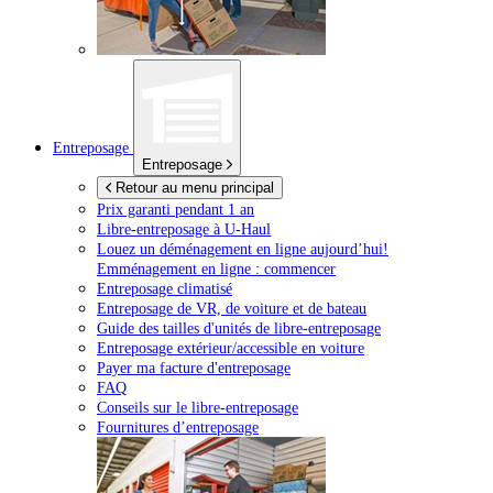
Entreposage
Entreposage
Retour au menu principal
Prix garanti pendant 1 an
Libre-entreposage à
U-Haul
Louez un déménagement en ligne aujourd’hui!
Emménagement en ligne : commencer
Entreposage climatisé
Entreposage de VR, de voiture et de bateau
Guide des tailles d'unités de libre-entreposage
Entreposage extérieur/accessible en voiture
Payer ma facture d'entreposage
FAQ
Conseils sur le libre-entreposage
Fournitures d’entreposage