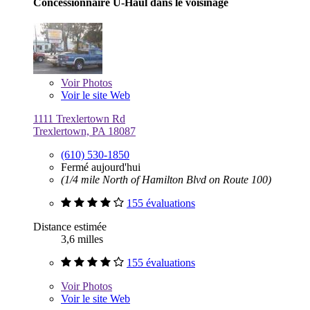
Concessionnaire U-Haul dans le voisinage
Voir
Photos
Voir le site Web
1111 Trexlertown Rd
Trexlertown, PA 18087
(610) 530-1850
Fermé aujourd'hui
(1/4 mile North of Hamilton Blvd on Route 100)
155 évaluations
Distance estimée
3,6 milles
155 évaluations
Voir
Photos
Voir le site Web