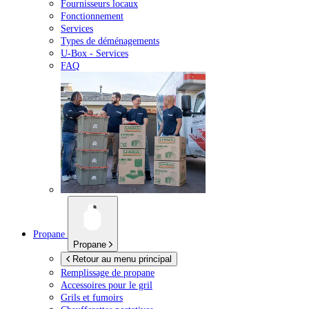
Fournisseurs locaux
Fonctionnement
Services
Types de déménagements
U-Box -
Services
FAQ
Propane
Propane
Retour au menu principal
Remplissage de propane
Accessoires pour le gril
Grils et fumoirs