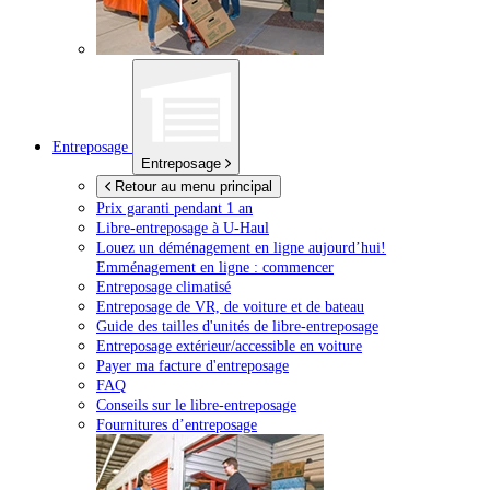
Entreposage
Entreposage
Retour au menu principal
Prix garanti pendant 1 an
Libre-entreposage à
U-Haul
Louez un déménagement en ligne aujourd’hui!
Emménagement en ligne : commencer
Entreposage climatisé
Entreposage de VR, de voiture et de bateau
Guide des tailles d'unités de libre-entreposage
Entreposage extérieur/accessible en voiture
Payer ma facture d'entreposage
FAQ
Conseils sur le libre-entreposage
Fournitures d’entreposage