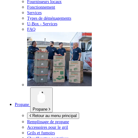
Fournisseurs locaux
Fonctionnement
Services
Types de déménagements
U-Box -
Services
FAQ
Propane
Propane
Retour au menu principal
Remplissage de propane
Accessoires pour le gril
Grils et fumoirs