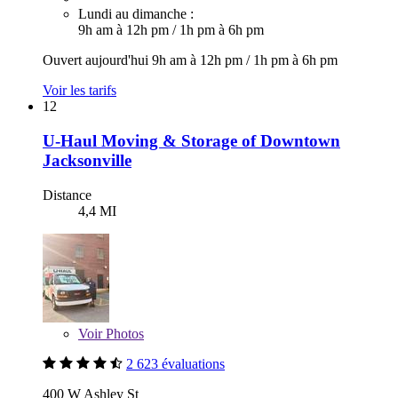
Lundi au dimanche :
9h am à 12h pm
/
1h pm à 6h pm
Ouvert aujourd'hui
9h am à 12h pm
/
1h pm à 6h pm
Voir les tarifs
12
U-Haul Moving & Storage of Downtown
Jacksonville
Distance
4,4 MI
Voir
Photos
2 623 évaluations
400 W Ashley St