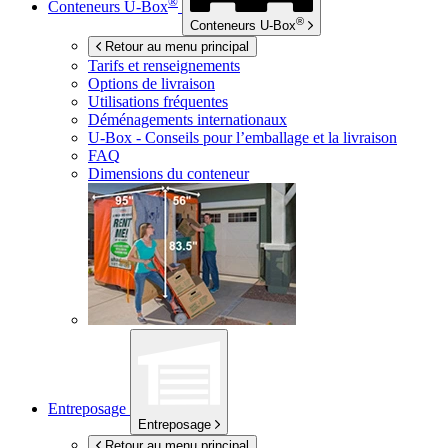
®
Conteneurs
U-Box
®
Conteneurs
U-Box
Retour au menu principal
Tarifs et renseignements
Options de livraison
Utilisations fréquentes
Déménagements internationaux
U-Box -
Conseils pour l’emballage et la livraison
FAQ
Dimensions du conteneur
Entreposage
Entreposage
Retour au menu principal