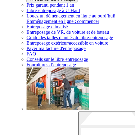
Prix garanti pendant 1 an
Libre-entreposage à
U-Haul
Louez un déménagement en ligne aujourd’hui!
Emménagement en ligne : commencer
Entreposage climatisé
Entreposage de VR, de voiture et de bateau
Guide des tailles d'unités de libre-entreposage
Entreposage extérieur/accessible en voiture
Payer ma facture d'entreposage
FAQ
Conseils sur le libre-entreposage
Fournitures d’entreposage