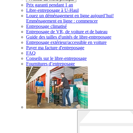
Prix garanti pendant 1 an
Libre-entreposage à
U-Haul
Louez un déménagement en ligne aujourd’hui!
Emménagement en ligne : commencer
Entreposage climatisé
Entreposage de VR, de voiture et de bateau
Guide des tailles d'unités de libre-entreposage
Entreposage extérieur/accessible en voiture
Payer ma facture d'entreposage
FAQ
Conseils sur le libre-entreposage
Fournitures d’entreposage