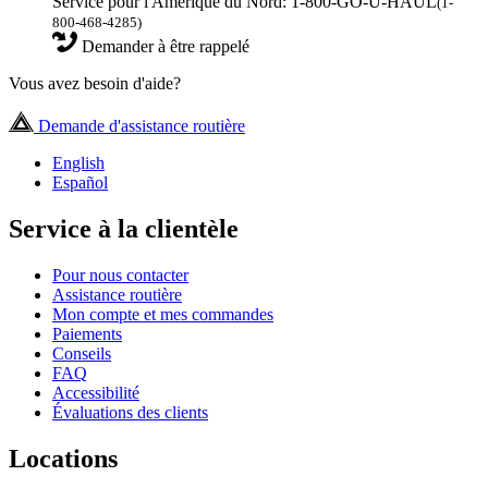
Service pour l'Amérique du Nord: 1-800-GO-U-HAUL
(1-
800-468-4285)
Demander à être rappelé
Vous avez besoin d'aide?
Demande d'assistance routière
English
Español
Service à la clientèle
Pour nous contacter
Assistance routière
Mon compte et mes commandes
Paiements
Conseils
FAQ
Accessibilité
Évaluations des clients
Locations