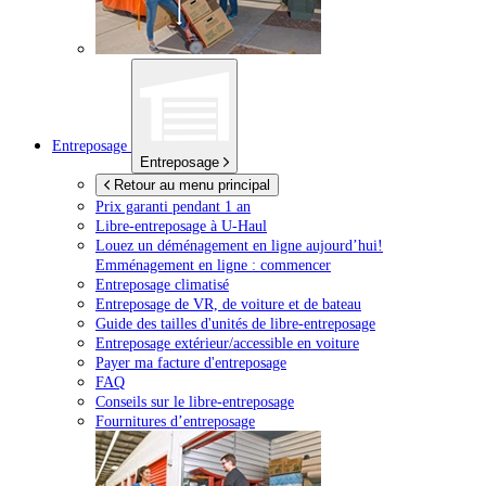
Entreposage
Entreposage
Retour au menu principal
Prix garanti pendant 1 an
Libre-entreposage à
U-Haul
Louez un déménagement en ligne aujourd’hui!
Emménagement en ligne : commencer
Entreposage climatisé
Entreposage de VR, de voiture et de bateau
Guide des tailles d'unités de libre-entreposage
Entreposage extérieur/accessible en voiture
Payer ma facture d'entreposage
FAQ
Conseils sur le libre-entreposage
Fournitures d’entreposage