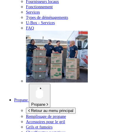
Fournisseurs locaux
Fonctionnement
Services
Types de déménagements
U-Box -
Services
FAQ
Propane
Propane
Retour au menu principal
Remplissage de propane
Accessoires pour le gril
Grils et fumoirs