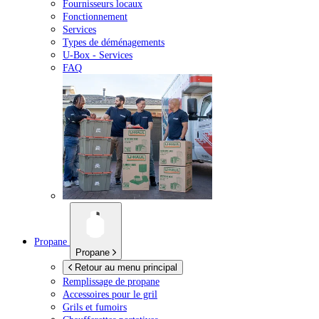
Fournisseurs locaux
Fonctionnement
Services
Types de déménagements
U-Box -
Services
FAQ
Propane
Propane
Retour au menu principal
Remplissage de propane
Accessoires pour le gril
Grils et fumoirs