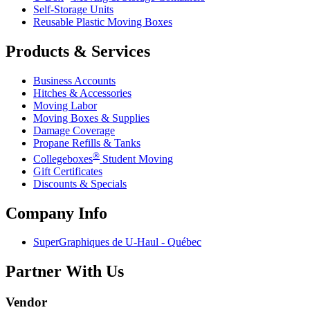
Self-Storage Units
Reusable Plastic Moving Boxes
Products & Services
Business Accounts
Hitches & Accessories
Moving Labor
Moving Boxes & Supplies
Damage Coverage
Propane Refills & Tanks
®
Collegeboxes
Student Moving
Gift Certificates
Discounts & Specials
Company Info
SuperGraphiques de
U-Haul
- Québec
Partner With Us
Vendor