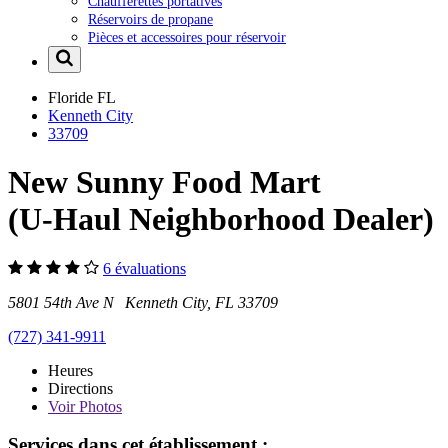
Chaufferettes portatives
Réservoirs de propane
Pièces et accessoires pour réservoir
Floride
FL
Kenneth City
33709
New Sunny Food Mart
(U-Haul Neighborhood Dealer)
6 évaluations
5801 54th Ave N Kenneth City, FL 33709
(727) 341-9911
Heures
Directions
Voir
Photos
Services dans cet établissement :