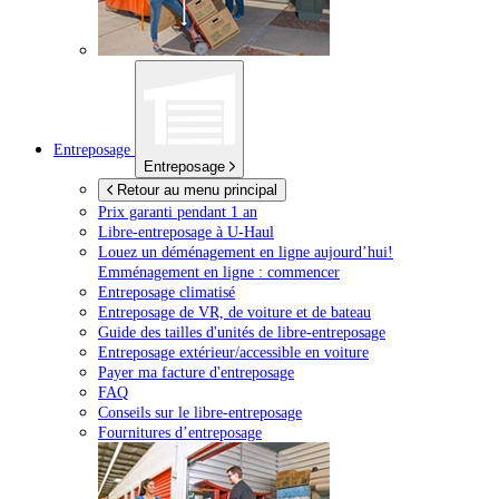
Entreposage
Entreposage
Retour au menu principal
Prix garanti pendant 1 an
Libre-entreposage à
U-Haul
Louez un déménagement en ligne aujourd’hui!
Emménagement en ligne : commencer
Entreposage climatisé
Entreposage de VR, de voiture et de bateau
Guide des tailles d'unités de libre-entreposage
Entreposage extérieur/accessible en voiture
Payer ma facture d'entreposage
FAQ
Conseils sur le libre-entreposage
Fournitures d’entreposage