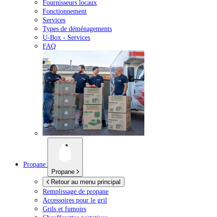
Fournisseurs locaux
Fonctionnement
Services
Types de déménagements
U-Box -
Services
FAQ
Propane
Propane
Retour au menu principal
Remplissage de propane
Accessoires pour le gril
Grils et fumoirs