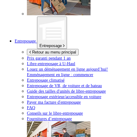
Entreposage
Entreposage
Retour au menu principal
Prix garanti pendant 1 an
Libre-entreposage à
U-Haul
Louez un déménagement en ligne aujourd’hui!
Emménagement en ligne : commencer
Entreposage climatisé
Entreposage de VR, de voiture et de bateau
Guide des tailles d'unités de libre-entreposage
Entreposage extérieur/accessible en voiture
Payer ma facture d'entreposage
FAQ
Conseils sur le libre-entreposage
Fournitures d’entreposage