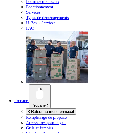
Fournisseurs locaux
Fonctionnement
Services
Types de déménagements
U-Box -
Services
FAQ
Propane
Propane
Retour au menu principal
Remplissage de propane
Accessoires pour le gril
Grils et fumoirs