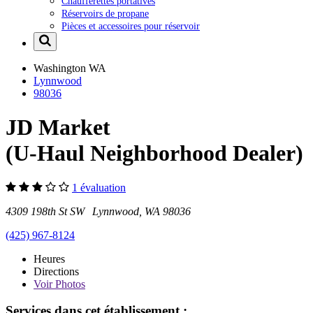
Chaufferettes portatives
Réservoirs de propane
Pièces et accessoires pour réservoir
Washington
WA
Lynnwood
98036
JD Market
(U-Haul Neighborhood Dealer)
1 évaluation
4309 198th St SW Lynnwood, WA 98036
(425) 967-8124
Heures
Directions
Voir
Photos
Services dans cet établissement :