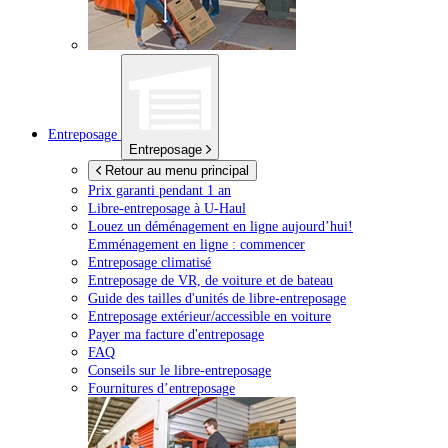
Entreposage
Entreposage
Retour au menu principal
Prix garanti pendant 1 an
Libre-entreposage à
U-Haul
Louez un déménagement en ligne aujourd’hui!
Emménagement en ligne : commencer
Entreposage climatisé
Entreposage de VR, de voiture et de bateau
Guide des tailles d'unités de libre-entreposage
Entreposage extérieur/accessible en voiture
Payer ma facture d'entreposage
FAQ
Conseils sur le libre-entreposage
Fournitures d’entreposage