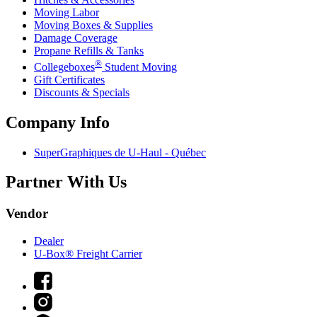
Moving Labor
Moving Boxes & Supplies
Damage Coverage
Propane Refills & Tanks
®
Collegeboxes
Student Moving
Gift Certificates
Discounts & Specials
Company Info
SuperGraphiques de
U-Haul
- Québec
Partner With Us
Vendor
Dealer
U-Box® Freight Carrier