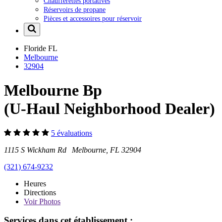
Chaufferettes portatives
Réservoirs de propane
Pièces et accessoires pour réservoir
Floride
FL
Melbourne
32904
Melbourne Bp
(U-Haul Neighborhood Dealer)
5 évaluations
1115 S Wickham Rd Melbourne, FL 32904
(321) 674-9232
Heures
Directions
Voir
Photos
Services dans cet établissement :