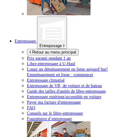
Entreposage
Entreposage
Retour au menu principal
Prix garanti pendant 1 an
Libre-entreposage à
U-Haul
Louez un déménagement en ligne aujourd’hui!
Emménagement en ligne : commencer
Entreposage climatisé
Entreposage de VR, de voiture et de bateau
Guide des tailles d'unités de libre-entreposage
Entreposage extérieur/accessible en voiture
Payer ma facture d'entreposage
FAQ
Conseils sur le libre-entreposage
Fournitures d’entreposage