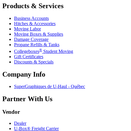
Products & Services
Business Accounts
Hitches & Accessories
Moving Labor
Moving Boxes & Supplies
Damage Coverage
Propane Refills & Tanks
®
Collegeboxes
Student Moving
Gift Certificates
Discounts & Specials
Company Info
SuperGraphiques de
U-Haul
- Québec
Partner With Us
Vendor
Dealer
U-Box® Freight Carrier