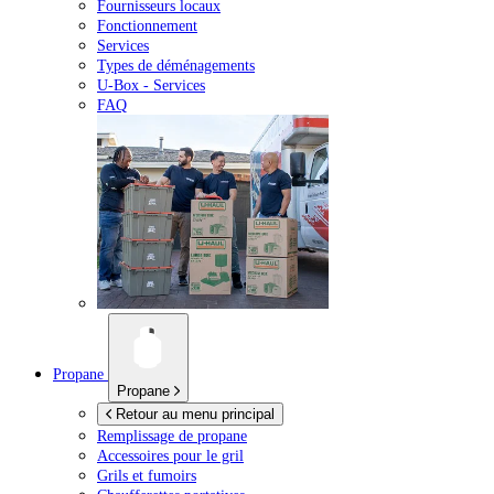
Fournisseurs locaux
Fonctionnement
Services
Types de déménagements
U-Box -
Services
FAQ
Propane
Propane
Retour au menu principal
Remplissage de propane
Accessoires pour le gril
Grils et fumoirs