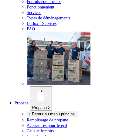
Fournisseurs locaux
Fonctionnement
Services
Types de déménagements
U-Box -
Services
FAQ
Propane
Propane
Retour au menu principal
Remplissage de propane
Accessoires pour le gril
Grils et fumoirs