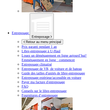
Entreposage
Entreposage
Retour au menu principal
Prix garanti pendant 1 an
Libre-entreposage à
U-Haul
Louez un déménagement en ligne aujourd’hui!
Emménagement en ligne : commencer
Entreposage climatisé
Entreposage de VR, de voiture et de bateau
Guide des tailles d'unités de libre-entreposage
Entreposage extérieur/accessible en voiture
Payer ma facture d'entreposage
FAQ
Conseils sur le libre-entreposage
Fournitures d’entreposage