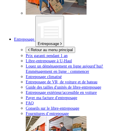
Entreposage
Entreposage
Retour au menu principal
Prix garanti pendant 1 an
Libre-entreposage à
U-Haul
Louez un déménagement en ligne aujourd’hui!
Emménagement en ligne : commencer
Entreposage climatisé
Entreposage de VR, de voiture et de bateau
Guide des tailles d'unités de libre-entreposage
Entreposage extérieur/accessible en voiture
Payer ma facture d'entreposage
FAQ
Conseils sur le libre-entreposage
Fournitures d’entreposage