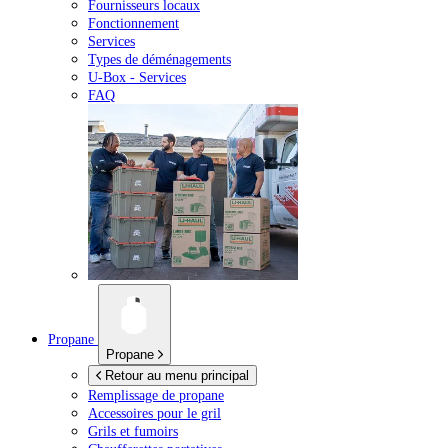
Fournisseurs locaux
Fonctionnement
Services
Types de déménagements
U-Box -
Services
FAQ
Propane
Propane
Retour au menu principal
Remplissage de propane
Accessoires pour le gril
Grils et fumoirs