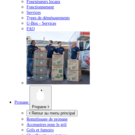
Fournisseurs locaux
Fonctionnement
Services
Types de déménagements
U-Box -
Services
FAQ
Propane
Propane
Retour au menu principal
Remplissage de propane
Accessoires pour le gril
Grils et fumoirs