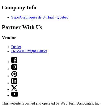
Company Info
SuperGraphiques de
U-Haul
- Québec
Partner With Us
Vendor
Dealer
U-Box® Freight Carrier
This website is owned and operated by Web Team Associates, Inc.