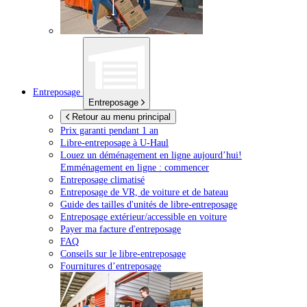
Entreposage
Entreposage
Retour au menu principal
Prix garanti pendant 1 an
Libre-entreposage à
U-Haul
Louez un déménagement en ligne aujourd’hui!
Emménagement en ligne : commencer
Entreposage climatisé
Entreposage de VR, de voiture et de bateau
Guide des tailles d'unités de libre-entreposage
Entreposage extérieur/accessible en voiture
Payer ma facture d'entreposage
FAQ
Conseils sur le libre-entreposage
Fournitures d’entreposage