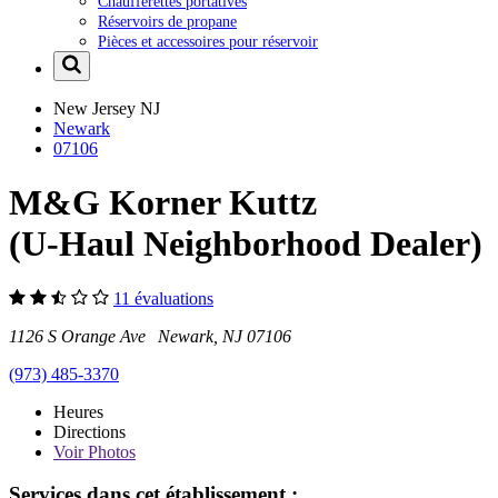
Chaufferettes portatives
Réservoirs de propane
Pièces et accessoires pour réservoir
New Jersey
NJ
Newark
07106
M&G Korner Kuttz
(U-Haul Neighborhood Dealer)
11 évaluations
1126 S Orange Ave Newark, NJ 07106
(973) 485-3370
Heures
Directions
Voir
Photos
Services dans cet établissement :