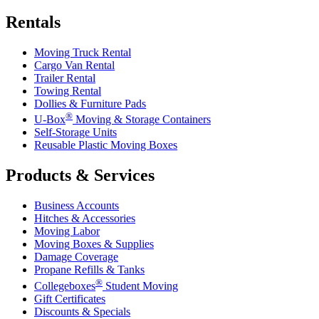
Rentals
Moving Truck Rental
Cargo Van Rental
Trailer Rental
Towing Rental
Dollies & Furniture Pads
®
U-Box
Moving & Storage Containers
Self-Storage Units
Reusable Plastic Moving Boxes
Products & Services
Business Accounts
Hitches & Accessories
Moving Labor
Moving Boxes & Supplies
Damage Coverage
Propane Refills & Tanks
®
Collegeboxes
Student Moving
Gift Certificates
Discounts & Specials