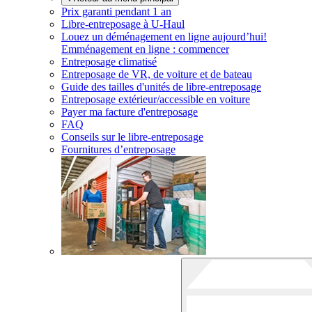
Prix garanti pendant 1 an
Libre-entreposage à
U-Haul
Louez un déménagement en ligne aujourd’hui!
Emménagement en ligne : commencer
Entreposage climatisé
Entreposage de VR, de voiture et de bateau
Guide des tailles d'unités de libre-entreposage
Entreposage extérieur/accessible en voiture
Payer ma facture d'entreposage
FAQ
Conseils sur le libre-entreposage
Fournitures d’entreposage