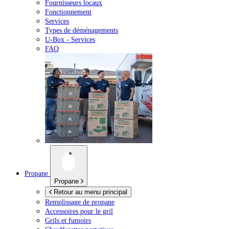
Fournisseurs locaux
Fonctionnement
Services
Types de déménagements
U-Box -
Services
FAQ
Propane
Propane
Retour au menu principal
Remplissage de propane
Accessoires pour le gril
Grils et fumoirs