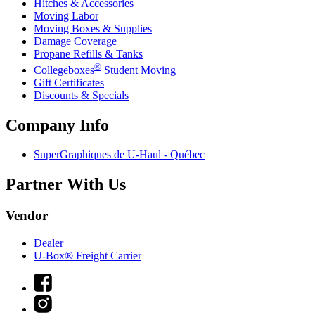
Hitches & Accessories
Moving Labor
Moving Boxes & Supplies
Damage Coverage
Propane Refills & Tanks
®
Collegeboxes
Student Moving
Gift Certificates
Discounts & Specials
Company Info
SuperGraphiques de
U-Haul
- Québec
Partner With Us
Vendor
Dealer
U-Box® Freight Carrier