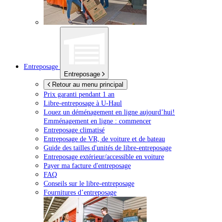
Entreposage
Entreposage
Retour au menu principal
Prix garanti pendant 1 an
Libre-entreposage à
U-Haul
Louez un déménagement en ligne aujourd’hui!
Emménagement en ligne : commencer
Entreposage climatisé
Entreposage de VR, de voiture et de bateau
Guide des tailles d'unités de libre-entreposage
Entreposage extérieur/accessible en voiture
Payer ma facture d'entreposage
FAQ
Conseils sur le libre-entreposage
Fournitures d’entreposage