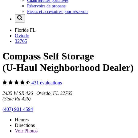
Chaufferettes portatives
Réservoirs de propane
Pièces et accessoires pour réservoir
Floride
FL
Oviedo
32765
Compass Self Storage
(U-Haul Neighborhood Dealer)
431 évaluations
2435 W SR 426 Oviedo, FL 32765
(State Rd 426)
(407) 901-4594
Heures
Directions
Voir
Photos