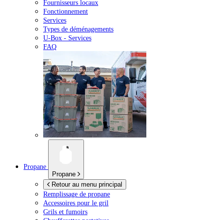
Fournisseurs locaux
Fonctionnement
Services
Types de déménagements
U-Box -
Services
FAQ
Propane
Propane
Retour au menu principal
Remplissage de propane
Accessoires pour le gril
Grils et fumoirs