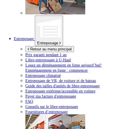
Entreposage
Entreposage
Retour au menu principal
Prix garanti pendant 1 an
Libre-entreposage à
U-Haul
Louez un déménagement en ligne aujourd’hui!
Emménagement en ligne : commencer
Entreposage climatisé
Entreposage de VR, de voiture et de bateau
Guide des tailles d'unités de libre-entreposage
Entreposage extérieur/accessible en voiture
Payer ma facture d'entreposage
FAQ
Conseils sur le libre-entreposage
Fournitures d’entreposage