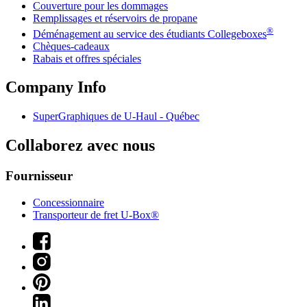
Couverture pour les dommages
Remplissages et réservoirs de propane
®
Déménagement au service des étudiants Collegeboxes
Chèques-cadeaux
Rabais et offres spéciales
Company Info
SuperGraphiques de
U-Haul
- Québec
Collaborez avec nous
Fournisseur
Concessionnaire
Transporteur de fret U-Box®