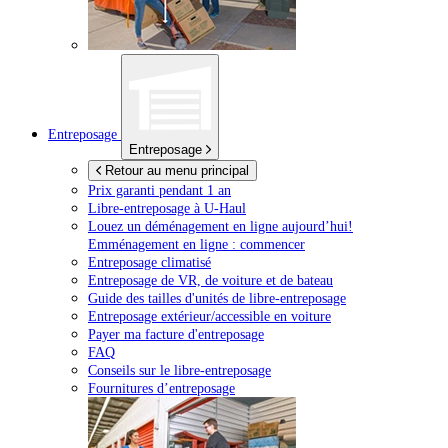
Entreposage
Entreposage
Retour au menu principal
Prix garanti pendant 1 an
Libre-entreposage à
U-Haul
Louez un déménagement en ligne aujourd’hui!
Emménagement en ligne : commencer
Entreposage climatisé
Entreposage de VR, de voiture et de bateau
Guide des tailles d'unités de libre-entreposage
Entreposage extérieur/accessible en voiture
Payer ma facture d'entreposage
FAQ
Conseils sur le libre-entreposage
Fournitures d’entreposage