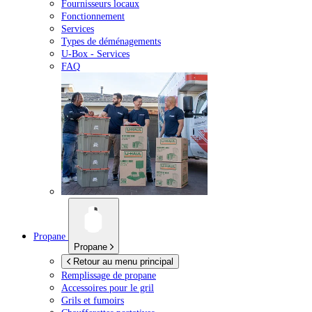
Fournisseurs locaux
Fonctionnement
Services
Types de déménagements
U-Box -
Services
FAQ
Propane
Propane
Retour au menu principal
Remplissage de propane
Accessoires pour le gril
Grils et fumoirs