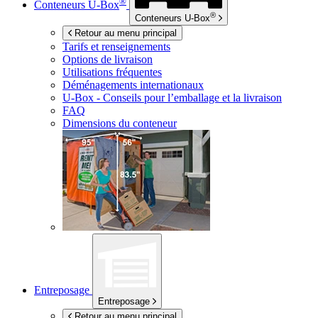
®
Conteneurs
U-Box
®
Conteneurs
U-Box
Retour au menu principal
Tarifs et renseignements
Options de livraison
Utilisations fréquentes
Déménagements internationaux
U-Box -
Conseils pour l’emballage et la livraison
FAQ
Dimensions du conteneur
Entreposage
Entreposage
Retour au menu principal