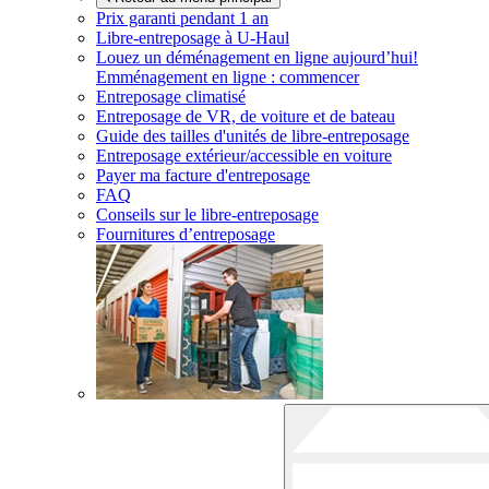
Prix garanti pendant 1 an
Libre-entreposage à
U-Haul
Louez un déménagement en ligne aujourd’hui!
Emménagement en ligne : commencer
Entreposage climatisé
Entreposage de VR, de voiture et de bateau
Guide des tailles d'unités de libre-entreposage
Entreposage extérieur/accessible en voiture
Payer ma facture d'entreposage
FAQ
Conseils sur le libre-entreposage
Fournitures d’entreposage