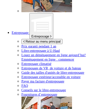
Entreposage
Entreposage
Retour au menu principal
Prix garanti pendant 1 an
Libre-entreposage à
U-Haul
Louez un déménagement en ligne aujourd’hui!
Emménagement en ligne : commencer
Entreposage climatisé
Entreposage de VR, de voiture et de bateau
Guide des tailles d'unités de libre-entreposage
Entreposage extérieur/accessible en voiture
Payer ma facture d'entreposage
FAQ
Conseils sur le libre-entreposage
Fournitures d’entreposage