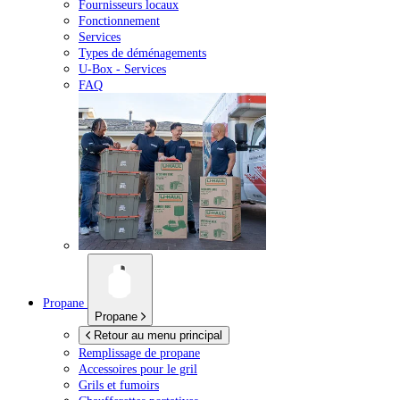
Fournisseurs locaux
Fonctionnement
Services
Types de déménagements
U-Box -
Services
FAQ
Propane
Propane
Retour au menu principal
Remplissage de propane
Accessoires pour le gril
Grils et fumoirs