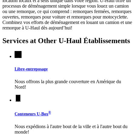
location locaux et à sens unique dans votre région.
U-Haul
offre un
processus de déménagement simple lorsque vous louez un camion
ou une remorque, ce qui comprend : remorques fermées, remorques
ouvertes, remorques pour voiture et remorques pour motocyclette.
Combinez vos efforts de déménagement en louant un camion et une
remorque à
U-Haul
dès aujourd’hui!
Services at Other
U-Haul
Établissements
Libre-entreposage
Nous offrons la plus grande couverture en Amérique du
Nord!
®
Conteneurs
U-Box
Nous expédions à l'autre bout de la ville et à l'autre bout du
monde!