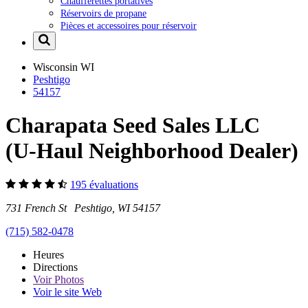
Chaufferettes portatives
Réservoirs de propane
Pièces et accessoires pour réservoir
Wisconsin
WI
Peshtigo
54157
Charapata Seed Sales LLC
(U-Haul Neighborhood Dealer)
195 évaluations
731 French St Peshtigo, WI 54157
(715) 582-0478
Heures
Directions
Voir
Photos
Voir le site Web