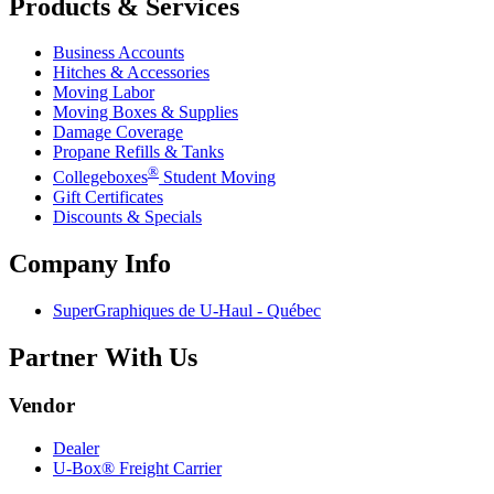
Products & Services
Business Accounts
Hitches & Accessories
Moving Labor
Moving Boxes & Supplies
Damage Coverage
Propane Refills & Tanks
®
Collegeboxes
Student Moving
Gift Certificates
Discounts & Specials
Company Info
SuperGraphiques de
U-Haul
- Québec
Partner With Us
Vendor
Dealer
U-Box® Freight Carrier